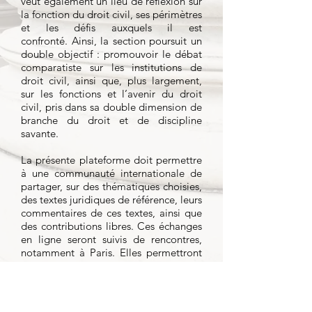
veut également un lieu de réflexion sur
la fonction du droit civil, ses périmètres
et les défis auxquels il est
confronté.
Ainsi, la section poursuit un
double objectif : promouvoir le débat
comparatiste sur les institutions de
droit civil, ainsi que, plus largement,
sur les fonctions et l’avenir du droit
civil, pris dans sa double dimension de
branche du droit et de discipline
savante.
La présente plateforme doit permettre
à une communauté internationale de
partager, sur des thématiques choisies,
des textes juridiques de référence, leurs
commentaires de ces textes, ainsi que
des contributions libres. Ces échanges
en ligne seront suivis de rencontres,
notamment à Paris. Elles permettront
d’approfondir les discussions et de
formuler des propositions concrètes sur
les sujets étudiés. Les résultats de ces
recherches seront accueillis dans la